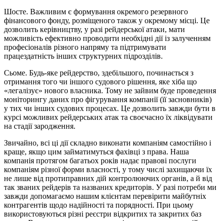
Шосте. Важливим є формування окремого резервного
фінансового фонду, розміщеного також у окремому місці. Це
дозволить керівництву, у разі рейдерської атаки, мати
можливість ефективно проводити необхідні дії із залученням
професіоналів різного напряму та підтримувати
працездатність інших структурних підрозділів.
Сьоме. Будь-яке рейдерство, здебільшого, починається з
отримання того чи іншого судового рішення, яке хіба що
«легалізує» нового власника. Тому не зайвим буде проведення
моніторингу даних про фігурування компанії (її засновників)
у тих чи інших судових процесах. Це дозволить завжди бути в
курсі можливих рейдерських атак та своєчасно їх ліквідувати
на стадії зародження.
Звичайно, всі ці дії складно виконати компаніям самостійно і
краще, якщо цим займатимуться фахівці з права. Наша
компанія протягом багатьох років надає правові послуги
компаніям різної форми власності, у тому числі захищаючи їх
не лише від протиправних дій контролюючих органів, а й від
так званих рейдерів та названих кредиторів. У разі потреби ми
завжди допомагаємо нашим клієнтам перевірити майбутніх
контрагентів щодо надійності та порядності. При цьому
використовуються різні реєстри відкритих та закритих баз