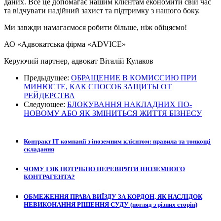
даних. Все це допомагає нашим клієнтам економити свій час
та відчувати надійний захист та підтримку з нашого боку.
Ми завжди намагаємося робити більше, ніж обіцяємо!
АО «Адвокатська фірма «ADVICE»
Керуючий партнер, адвокат Віталій Кулаков
Предыдущее:
ОБРАЩЕНИЕ В КОМИССИЮ ПРИ
МИНЮСТЕ, КАК СПОСОБ ЗАЩИТЫ ОТ
РЕЙДЕРСТВА
Следующее:
БЛОКУВАННЯ НАКЛАДНИХ ПО-
НОВОМУ АБО ЯК ЗМІНИТЬСЯ ЖИТТЯ БІЗНЕСУ
Контракт ІТ компанії з іноземним клієнтом: правила та тонкощі
складання
ЧОМУ І ЯК ПОТРІБНО ПЕРЕВІРЯТИ ІНОЗЕМНОГО
КОНТРАГЕНТА?
ОБМЕЖЕННЯ ПРАВА ВИЇЗДУ ЗА КОРДОН, ЯК НАСЛІДОК
НЕВИКОНАННЯ РІШЕННЯ СУДУ (погляд з різних сторін)