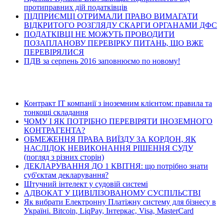
протиправних дій податківців
ПІДПРИЄМЦІ ОТРИМАЛИ ПРАВО ВИМАГАТИ
ВІДКРИТОГО РОЗГЛЯДУ СКАРГИ ОРГАНАМИ ДФС
ПОДАТКІВЦІ НЕ МОЖУТЬ ПРОВОДИТИ
ПОЗАПЛАНОВУ ПЕРЕВІРКУ ПИТАНЬ, ЩО ВЖЕ
ПЕРЕВІРЯЛИСЯ
ПДВ за серпень 2016 заповнюємо по новому!
Останні статті
Контракт ІТ компанії з іноземним клієнтом: правила та
тонкощі складання
ЧОМУ І ЯК ПОТРІБНО ПЕРЕВІРЯТИ ІНОЗЕМНОГО
КОНТРАГЕНТА?
ОБМЕЖЕННЯ ПРАВА ВИЇЗДУ ЗА КОРДОН, ЯК
НАСЛІДОК НЕВИКОНАННЯ РІШЕННЯ СУДУ
(погляд з різних сторін)
ДЕКЛАРУВАННЯ ДО 1 КВІТНЯ: що потрібно знати
суб'єктам декларування?
Штучний інтелект у судовій системі
АДВОКАТ У ЦИВІЛІЗОВАНОМУ СУСПІЛЬСТВІ
Як вибрати Електронну Платіжну систему для бізнесу в
Україні. Bitcoin, LiqPay, Інтеркас, Visa, MasterCard