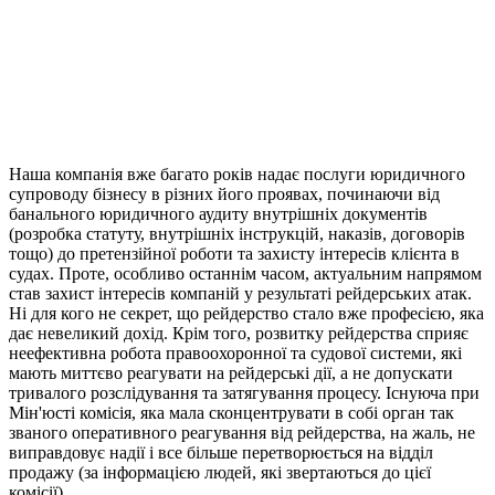
Наша компанія вже багато років надає послуги юридичного
супроводу бізнесу в різних його проявах, починаючи від
банального юридичного аудиту внутрішніх документів
(розробка статуту, внутрішніх інструкцій, наказів, договорів
тощо) до претензійної роботи та захисту інтересів клієнта в
судах. Проте, особливо останнім часом, актуальним напрямом
став захист інтересів компаній у результаті рейдерських атак.
Ні для кого не секрет, що рейдерство стало вже професією, яка
дає невеликий дохід. Крім того, розвитку рейдерства сприяє
неефективна робота правоохоронної та судової системи, які
мають миттєво реагувати на рейдерські дії, а не допускати
тривалого розслідування та затягування процесу. Існуюча при
Мін'юсті комісія, яка мала сконцентрувати в собі орган так
званого оперативного реагування від рейдерства, на жаль, не
виправдовує надії і все більше перетворюється на відділ
продажу (за інформацією людей, які звертаються до цієї
комісії).