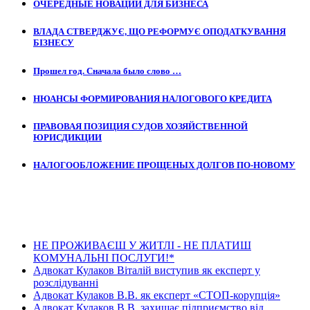
ОЧЕРЕДНЫЕ НОВАЦИИ ДЛЯ БИЗНЕСА
ВЛАДА СТВЕРДЖУЄ, ЩО РЕФОРМУЄ ОПОДАТКУВАННЯ
БІЗНЕСУ
Прошел год. Сначала было слово …
НЮАНСЫ ФОРМИРОВАНИЯ НАЛОГОВОГО КРЕДИТА
ПРАВОВАЯ ПОЗИЦИЯ СУДОВ ХОЗЯЙСТВЕННОЙ
ЮРИСДИКЦИИ
НАЛОГООБЛОЖЕНИЕ ПРОЩЕНЫХ ДОЛГОВ ПО-НОВОМУ
Останні новини
НЕ ПРОЖИВАЄШ У ЖИТЛІ - НЕ ПЛАТИШ
КОМУНАЛЬНІ ПОСЛУГИ!*
Адвокат Кулаков Віталій виступив як експерт у
розслідуванні
Адвокат Кулаков В.В. як експерт «СТОП-корупція»
Адвокат Кулаков В.В. захищає підприємство від