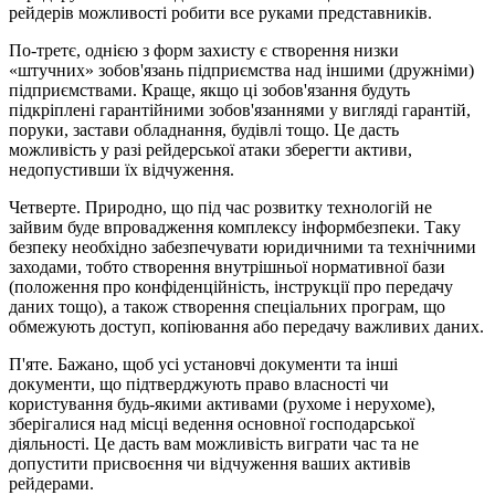
рейдерів можливості робити все руками представників.
По-третє, однією з форм захисту є створення низки
«штучних» зобов'язань підприємства над іншими (дружніми)
підприємствами. Краще, якщо ці зобов'язання будуть
підкріплені гарантійними зобов'язаннями у вигляді гарантій,
поруки, застави обладнання, будівлі тощо. Це дасть
можливість у разі рейдерської атаки зберегти активи,
недопустивши їх відчуження.
Четверте. Природно, що під час розвитку технологій не
зайвим буде впровадження комплексу інформбезпеки. Таку
безпеку необхідно забезпечувати юридичними та технічними
заходами, тобто створення внутрішньої нормативної бази
(положення про конфіденційність, інструкції про передачу
даних тощо), а також створення спеціальних програм, що
обмежують доступ, копіювання або передачу важливих даних.
П'яте. Бажано, щоб усі установчі документи та інші
документи, що підтверджують право власності чи
користування будь-якими активами (рухоме і нерухоме),
зберігалися над місці ведення основної господарської
діяльності. Це дасть вам можливість виграти час та не
допустити присвоєння чи відчуження ваших активів
рейдерами.