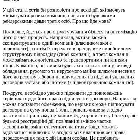
У цій статті хотів би розповісти про деякі дії, які зможуть
мінімізувати ризики компанії, пов'язані з будь-якими
рейдерськими діями третіх осіб. Про що йде мова?
По-перше, йдеться про структурування бізнесу та оптимізацію
його бізнес-процесів. Наприклад, активи можна
сконцентрувати в одній компанії (власником якої є
нерезидент), а потім їх передати в оренду вже виробничому
структурному підрозділу (своєї компанії), а третя компанія
може займатися логістикою та транспортними питаннями
тощо. Крім того, не зайвим буде захистити активи у вигляді
обладнання, рухомого та нерухомого майна шляхом внесення
його до реєстру заборон на відчуження на підставі укладених
договорів застави або іпотеки (з підконтрольною компанією).
По-друге, необхідно уважно підходити до повноважень
керівника щодо його права підписувати договори. Наприклад,
можна поставити обмеження, що керівник може підписувати
договори на суму понад 1 млн. гривень лише за згодою
власників. При цьому не зайвим буде прописати у Статуті, що
будь-які реєстраційні дії, пов'язані зі зміною частки
засновників, зміни статутного капіталу тощо, можуть
відбуватися виключно за згодою всіх власників без права
передоручення таких дій іншим особам. Це позбавить