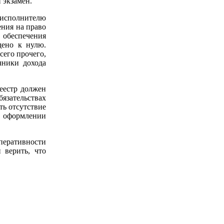
 экзамен.
 исполнителю
ения на право
 обеспечения
дено к нулю.
сего прочего,
чники дохода
еестр должен
язательствах
ть отсутствие
 в оформлении
перативности
 верить, что