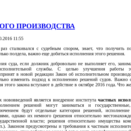
ОГО ПРОИЗВОДСТВА
.2016 11:55
раз сталкивался с судебным спором, знает, что получить п
олько полдела, важно еще добиться исполнения этого решения.
ия суда, если должник добровольно не выполняет его, заним
 исполнительной службы. С целью улучшения работы 
 принят в новой редакции Закон об исполнительном производс
ьно изменить подход к исполнению решений судов. Важно о
 этого закона вступают в действие в октябре 2016 года. Что ж
 нововведений является внедрение института
частных испол
полнением решений могут заниматься и государственные
лючением будут отдельные категории решений, исполнение
ями, однако их немного (решения относительно местонахожде
сударственной власти; решения относительно имущества ко
 п.). Законом предусмотрены и требования к частным исполнит