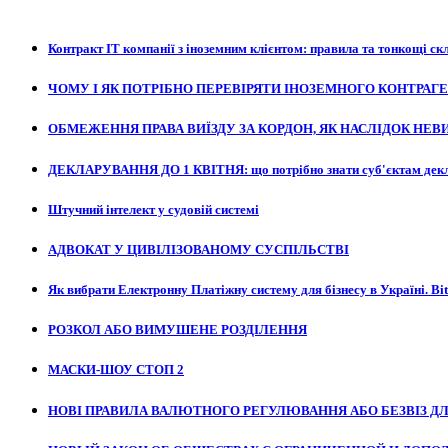
Контракт ІТ компанії з іноземним клієнтом: правила та тонкощі с
ЧОМУ І ЯК ПОТРІБНО ПЕРЕВІРЯТИ ІНОЗЕМНОГО КОНТРАГ
ОБМЕЖЕННЯ ПРАВА ВИЇЗДУ ЗА КОРДОН, ЯК НАСЛІДОК НЕВИКО
ДЕКЛАРУВАННЯ ДО 1 КВІТНЯ: що потрібно знати суб'єктам дек
Штучний інтелект у судовій системі
АДВОКАТ У ЦИВІЛІЗОВАНОМУ СУСПІЛЬСТВІ
Як вибрати Електронну Платіжну систему для бізнесу в Україні. Bitc
РОЗКОЛ АБО ВИМУШЕНЕ РОЗДІЛЕННЯ
МАСКИ-ШОУ СТОП 2
НОВІ ПРАВИЛА ВАЛЮТНОГО РЕГУЛЮВАННЯ АБО БЕЗВІЗ ДЛ