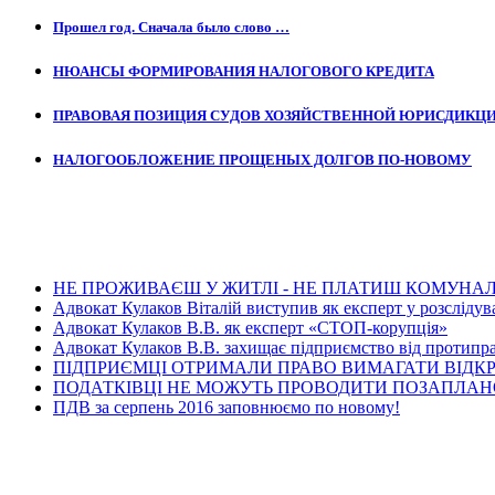
Прошел год. Сначала было слово …
НЮАНСЫ ФОРМИРОВАНИЯ НАЛОГОВОГО КРЕДИТА
ПРАВОВАЯ ПОЗИЦИЯ СУДОВ ХОЗЯЙСТВЕННОЙ ЮРИСДИКЦ
НАЛОГООБЛОЖЕНИЕ ПРОЩЕНЫХ ДОЛГОВ ПО-НОВОМУ
Ост
НЕ ПРОЖИВАЄШ У ЖИТЛІ - НЕ ПЛАТИШ КОМУНАЛ
Адвокат Кулаков Віталій виступив як експерт у розслідув
Адвокат Кулаков В.В. як експерт «СТОП-корупція»
Адвокат Кулаков В.В. захищає підприємство від протипра
ПІДПРИЄМЦІ ОТРИМАЛИ ПРАВО ВИМАГАТИ ВІДК
ПОДАТКІВЦІ НЕ МОЖУТЬ ПРОВОДИТИ ПОЗАПЛАНО
ПДВ за серпень 2016 заповнюємо по новому!
Ос