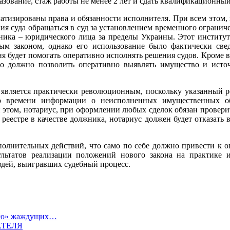
зование, стаж работы не менее 2 лет и сдать квалификационный
атизированы права и обязанности исполнителя. При всем этом,
ия суда обращаться в суд за установлением временного огранич
ника – юридического лица за пределы Украины. Этот институт
ым законом, однако его использование было фактически све
я будет помогать оперативно исполнять решения судов. Кроме в
то должно позволить оперативно выявлять имущество и исто
является практически революционным, поскольку указанный р
го времени информации о неисполненных имущественных об
этом, нотариус, при оформлении любых сделок обязан провери
 реестре в качестве должника, нотариус должен будет отказать
олнительных действий, что само по себе должно привести к о
ультатов реализации положений нового закона на практике и
юдей, выигравших судебный процесс.
нию» жаждущих…
АТЕЛЯ