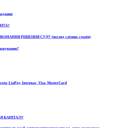
кладання
ЕНТА?
НАННЯ РІШЕННЯ СУДУ (погляд з різних сторін)
ларування?
oin, LiqPay, Інтеркас, Visa, MasterCard
Я КАПІТАЛУ