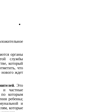
оложительное
аются органы
этой службы
тве, который
тметить, что
е нового ждет
нителей
. Это
, и частные
 по которым
ния ребенка;
ммунальной и
елям, которые