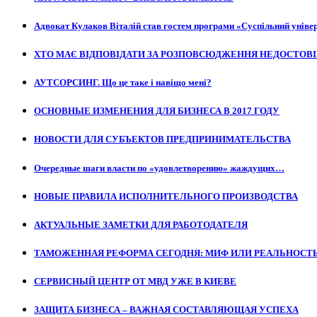
Адвокат Кулаков Віталій став гостем програми «Суспільний уніве
ХТО МАЄ ВІДПОВІДАТИ ЗА РОЗПОВСЮДЖЕННЯ НЕДОСТОВІ
АУТСОРСИНГ. Що це таке і навіщо мені?
ОСНОВНЫЕ ИЗМЕНЕНИЯ ДЛЯ БИЗНЕСА В 2017 ГОДУ
НОВОСТИ ДЛЯ СУБЪЕКТОВ ПРЕДПРИНИМАТЕЛЬСТВА
Очередные шаги власти по «удовлетворению» жаждущих…
НОВЫЕ ПРАВИЛА ИСПОЛНИТЕЛЬНОГО ПРОИЗВОДСТВА
АКТУАЛЬНЫЕ ЗАМЕТКИ ДЛЯ РАБОТОДАТЕЛЯ
ТАМОЖЕННАЯ РЕФОРМА СЕГОДНЯ: МИФ ИЛИ РЕАЛЬНОСТ
СЕРВИСНЫЙ ЦЕНТР ОТ МВД УЖЕ В КИЕВЕ
ЗАЩИТА БИЗНЕСА – ВАЖНАЯ СОСТАВЛЯЮЩАЯ УСПЕХА