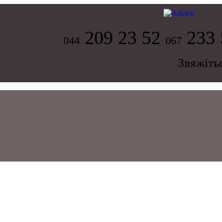
209 23 52
233 
044
067
Звяжіть