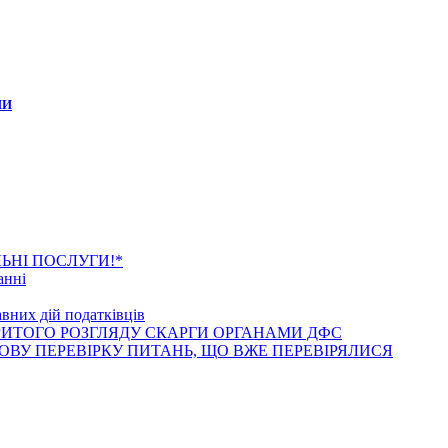
ИИ
анні новини
ЬНІ ПОСЛУГИ!*
анні
вних дій податківців
РИТОГО РОЗГЛЯДУ СКАРГИ ОРГАНАМИ ДФС
ВУ ПЕРЕВІРКУ ПИТАНЬ, ЩО ВЖЕ ПЕРЕВІРЯЛИСЯ
танні статті