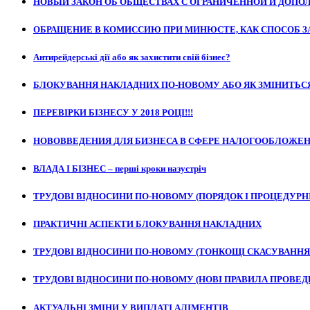
НОВЫЙ ЗАКОН ОБ ОБЩЕСТВАХ С ОГРАНИЧЕННОЙ И ДОП
ОБРАЩЕНИЕ В КОМИССИЮ ПРИ МИНЮСТЕ, КАК СПОСОБ З
Антирейдерські дії або як захистити свій бізнес?
БЛОКУВАННЯ НАКЛАДНИХ ПО-НОВОМУ АБО ЯК ЗМІНИТЬСЯ
ПЕРЕВІРКИ БІЗНЕСУ У 2018 РОЦІ!!!
НОВОВВЕДЕНИЯ ДЛЯ БИЗНЕСА В СФЕРЕ НАЛОГООБЛОЖЕ
ВЛАДА І БІЗНЕС – перші кроки назустріч
ТРУДОВІ ВІДНОСИНИ ПО-НОВОМУ (ПОРЯДОК І ПРОЦЕДУРН
ПРАКТИЧНІ АСПЕКТИ БЛОКУВАННЯ НАКЛАДНИХ
ТРУДОВІ ВІДНОСИНИ ПО-НОВОМУ (ТОНКОЩІ СКАСУВАННЯ
ТРУДОВІ ВІДНОСИНИ ПО-НОВОМУ (НОВІ ПРАВИЛА ПРОВЕД
АКТУАЛЬНІ ЗМІНИ У ВИПЛАТІ АЛІМЕНТІВ