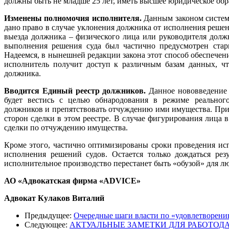
должны быть не младше 25 лет, иметь высшее юридическое обра
Изменены полномочия исполнителя.
Данным законом систем
дано право в случае уклонения должника от исполнения решен
выезда должника – физического лица или руководителя долж
выполнения решения суда был частично предусмотрен стар
Надеемся, в нынешней редакции закона этот способ обеспечени
исполнитель получит доступ к различным базам данных, ч
должника.
Вводится Единый реестр должников.
Данное нововведение 
будет вестись с целью обнародования в режиме реально
должников и препятствовать отчуждению ими имущества. При 
сторон сделки в этом реестре. В случае фигурирования лица в
сделки по отчуждению имущества.
Кроме этого, частично оптимизированы сроки проведения исп
исполнения решений судов. Остается только дождаться рез
исполнительное производство перестанет быть «обузой» для л
АО «Адвокатская фирма «
ADVICE
»
Адвокат Кулаков Виталий
Предыдущее:
Очередные шаги власти по «удовлетворе
Следующее:
АКТУАЛЬНЫЕ ЗАМЕТКИ ДЛЯ РАБОТОД