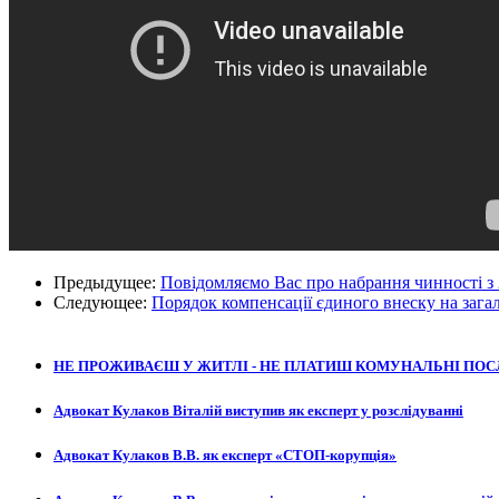
Предыдущее:
Повідомляємо Вас про набрання чинності з 2
Следующее:
Порядок компенсації єдиного внеску на зага
НЕ ПРОЖИВАЄШ У ЖИТЛІ - НЕ ПЛАТИШ КОМУНАЛЬНІ ПОС
Адвокат Кулаков Віталій виступив як експерт у розслідуванні
Адвокат Кулаков В.В. як експерт «СТОП-корупція»