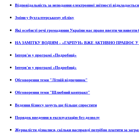
Відповідальність за неподання електронної звітності відкладається
Зміни у бухгалтерському обліку
Які особисті речі громадянин України має право ввезти чи вивезти 
НА ЗАМІТКУ ВОДІЯМ – «ГАРПУН» ВЖЕ АКТИВНО ПРАЦЮЄ У
Інтерв'ю у програмі «Подробиці»
Інтерв'ю у програмі «Подробиці»
Обговорення теми "Літній відпочинок"
Обговорення теми "Шлюбний контракт"
Ведення бізнесу хочуть ще більше спростити
Порядок введення в експлуатацію без дозволу
Журналісти дізналися, скільки насправді потрібно платити за загр