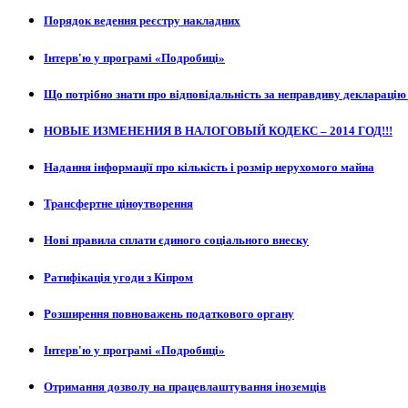
Порядок ведення реєстру накладних
Інтерв'ю у програмі «Подробиці»
Що потрібно знати про відповідальність за неправдиву декларацію
НОВЫЕ ИЗМЕНЕНИЯ В НАЛОГОВЫЙ КОДЕКС – 2014 ГОД!!!
Надання інформації про кількість і розмір нерухомого майна
Трансфертне ціноутворення
Нові правила сплати єдиного соціального внеску
Ратифікація угоди з Кіпром
Розширення повноважень податкового органу
Інтерв'ю у програмі «Подробиці»
Отримання дозволу на працевлаштування іноземців