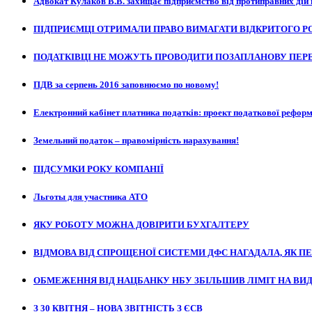
Адвокат Кулаков В.В. захищає підприємство від протиправних дій 
ПІДПРИЄМЦІ ОТРИМАЛИ ПРАВО ВИМАГАТИ ВІДКРИТОГО Р
ПОДАТКІВЦІ НЕ МОЖУТЬ ПРОВОДИТИ ПОЗАПЛАНОВУ ПЕРЕ
ПДВ за серпень 2016 заповнюємо по новому!
Електронний кабінет платника податків: проект податкової реформ
Земельний податок – правомірність нарахування!
ПІДСУМКИ РОКУ КОМПАНІЇ
Льготы для участника АТО
ЯКУ РОБОТУ МОЖНА ДОВІРИТИ БУХГАЛТЕРУ
ВІДМОВА ВІД СПРОЩЕНОЇ СИСТЕМИ ДФС НАГАДАЛА, ЯК 
ОБМЕЖЕННЯ ВІД НАЦБАНКУ НБУ ЗБІЛЬШИВ ЛІМІТ НА ВИД
З 30 КВІТНЯ – НОВА ЗВІТНІСТЬ З ЄСВ