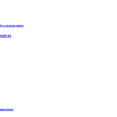
без сплати мита
 КИЄВІ
анпаспорт