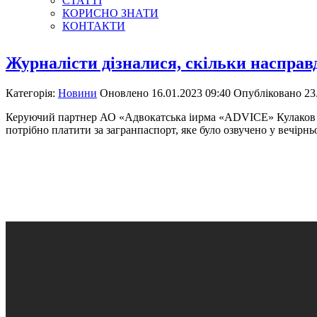
СТАТТІ
КОРИСНО ЗНАТИ
КОНТАКТИ
Журналісти дізналися, скільки насправд
Категорія:
Новини
Оновлено 16.01.2023 09:40
Опубліковано 23.
Керуючий партнер АО «Адвокатська іирма «ADVICE» Кулаков Віт
потрібно платити за загранпаспорт, яке було озвучено у вечірн