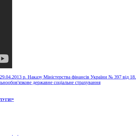
9.04.2013 р. Наказу Міністерства фінансів України № 397 від 18.
льнообов'язкове державне соціальне страхування
ЛУГИ!*