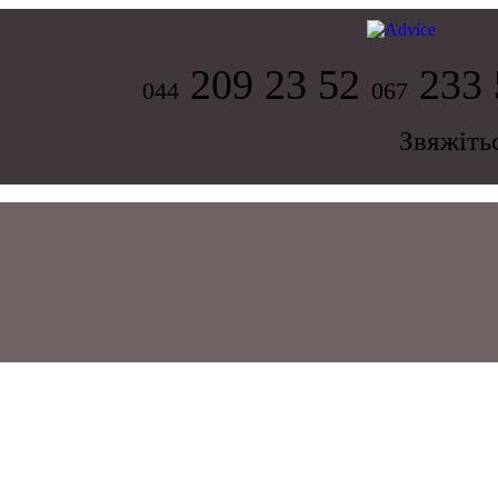
209 23 52
233 
044
067
Звяжіть