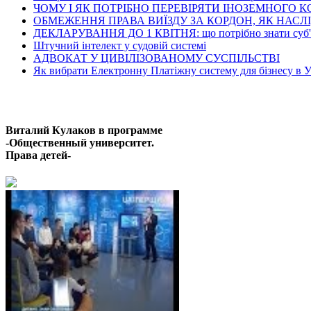
ЧОМУ І ЯК ПОТРІБНО ПЕРЕВІРЯТИ ІНОЗЕМНОГО 
ОБМЕЖЕННЯ ПРАВА ВИЇЗДУ ЗА КОРДОН, ЯК НАСЛІДО
ДЕКЛАРУВАННЯ ДО 1 КВІТНЯ: що потрібно знати суб'є
Штучний інтелект у судовій системі
АДВОКАТ У ЦИВІЛІЗОВАНОМУ СУСПІЛЬСТВІ
Як вибрати Електронну Платіжну систему для бізнесу в Укра
Ос
Виталий Кулаков в программе
-Общественный университет.
Права детей-