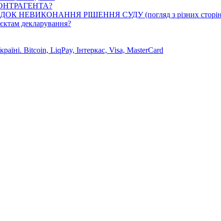
КОНТРАГЕНТА?
К НЕВИКОНАННЯ РІШЕННЯ СУДУ (погляд з різних сторін
ктам декларування?
їні. Bitcoin, LiqPay, Інтеркас, Visa, MasterCard
танні відео