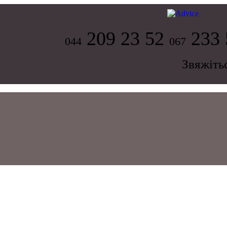
209 23 52
233 
044
067
Звяжіть