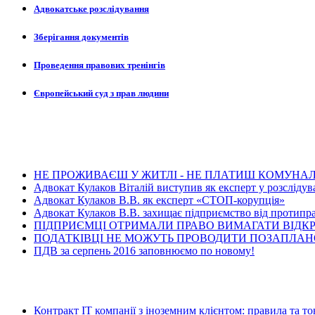
Адвокатське розслідування
Зберігання документів
Проведення правових тренінгів
Європейський суд з прав людини
Ост
НЕ ПРОЖИВАЄШ У ЖИТЛІ - НЕ ПЛАТИШ КОМУНАЛ
Адвокат Кулаков Віталій виступив як експерт у розслідув
Адвокат Кулаков В.В. як експерт «СТОП-корупція»
Адвокат Кулаков В.В. захищає підприємство від протипра
ПІДПРИЄМЦІ ОТРИМАЛИ ПРАВО ВИМАГАТИ ВІДК
ПОДАТКІВЦІ НЕ МОЖУТЬ ПРОВОДИТИ ПОЗАПЛАНО
ПДВ за серпень 2016 заповнюємо по новому!
Ос
Контракт ІТ компанії з іноземним клієнтом: правила та т