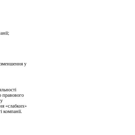
анії;
ї зменшення у
яльності
о правового
му
ння «слабких»
і компанії.