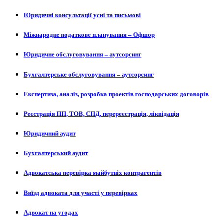
Юридичні консультації усні та письмові
Міжнародне податкове планування – Офшор
Юридичне обслуговування – аутсорсинг
Бухгалтерське обслуговування – аутсорсинг
Експертиза, аналіз, розробка проектів господарських договорів
Реєстрація ПП, ТОВ, СПД, перереєстрація, ліквідація
Юридичний аудит
Бухгалтерський аудит
Адвокатська перевірка майбутніх контрагентів
Виїзд адвоката для участі у перевірках
Адвокат на угодах