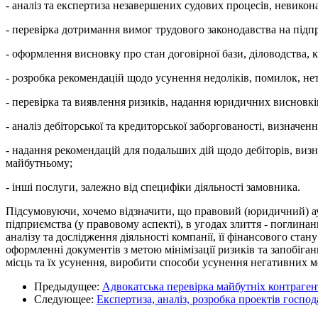
- аналіз та експертиза незавершених судових процесів, невикона
- перевірка дотримання вимог трудового законодавства на підп
- оформлення висновку про стан договірної бази, діловодства,
- розробка рекомендацій щодо усунення недоліків, помилок, не
- перевірка та виявлення ризиків, надання юридичних висновкі
- аналіз дебіторської та кредиторської заборгованості, визначе
- надання рекомендацій для подальших дій щодо дебіторів, виз
майбутньому;
- інші послуги, залежно від специфіки діяльності замовника.
Підсумовуючи, хочемо відзначити, що правовий (юридичний) а
підприємства (у правовому аспекті), в угодах злиття - поглин
аналізу та дослідження діяльності компанії, її фінансового ста
оформленні документів з метою мінімізації ризиків та запобіг
місць та їх усунення, виробити способи усунення негативних м
Предыдущее:
Адвокатська перевірка майбутніх контраген
Следующее:
Експертиза, аналіз, розробка проектів госпо