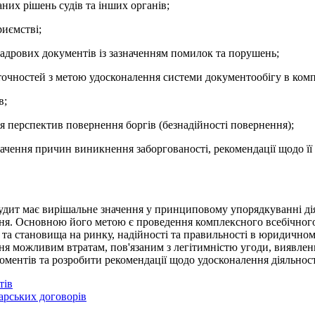
них рішень судів та інших органів;
риємстві;
 кадрових документів із зазначенням помилок та порушень;
точностей з метою удосконалення системи документообігу в комп
в;
ння перспектив повернення боргів (безнадійності повернення);
начення причин виникнення заборгованості, рекомендації щодо ї
удит має вирішальне значення у принциповому упорядкуванні ді
ання. Основною його метою є проведення комплексного всебічног
ну та становища на ринку, надійності та правильності в юридично
ання можливим втратам, пов'язаним з легітимністю угоди, виявле
оментів та розробити рекомендації щодо удосконалення діяльност
тів
дарських договорів