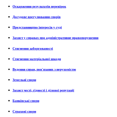
Оскарження результатів перевірок
Досудове врегулювання спорів
Представництво інтересів у суді
Захист у справах про адміністративне правопорушення
Стягнення заборгованості
Стягнення матеріальної шкоди
Ведення справ, пов'язаних з нерухомістю
Земельні спори
Захист честі, гідності і ділової репутації
Банківські спори
Страхові спори