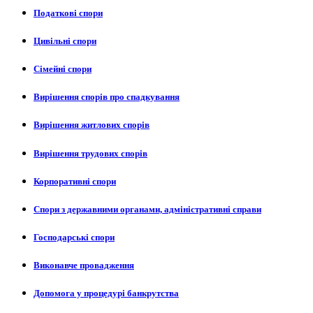
Податкові спори
Цивільні спори
Сімейні спори
Вирішення спорів про спадкування
Вирішення житлових спорів
Вирішення трудових спорів
Корпоративні спори
Спори з державними органами, адміністративні справи
Господарські спори
Виконавче провадження
Допомога у процедурі банкрутства