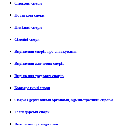
Страхові спори
Податкові спори
Цивільні спори
Сімейні спори
Вирішення спорів про спадкування
Вирішення житлових спорів
Вирішення трудових спорів
Корпоративні спори
Спори з державними органами, адміністративні справи
Господарські спори
Виконавче провадження