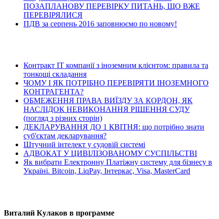
ПОЗАПЛАНОВУ ПЕРЕВІРКУ ПИТАНЬ, ЩО ВЖЕ
ПЕРЕВІРЯЛИСЯ
ПДВ за серпень 2016 заповнюємо по новому!
Останні статті
Контракт ІТ компанії з іноземним клієнтом: правила та
тонкощі складання
ЧОМУ І ЯК ПОТРІБНО ПЕРЕВІРЯТИ ІНОЗЕМНОГО
КОНТРАГЕНТА?
ОБМЕЖЕННЯ ПРАВА ВИЇЗДУ ЗА КОРДОН, ЯК
НАСЛІДОК НЕВИКОНАННЯ РІШЕННЯ СУДУ
(погляд з різних сторін)
ДЕКЛАРУВАННЯ ДО 1 КВІТНЯ: що потрібно знати
суб'єктам декларування?
Штучний інтелект у судовій системі
АДВОКАТ У ЦИВІЛІЗОВАНОМУ СУСПІЛЬСТВІ
Як вибрати Електронну Платіжну систему для бізнесу в
Україні. Bitcoin, LiqPay, Інтеркас, Visa, MasterCard
Останні відео
Виталий Кулаков в программе