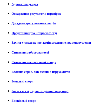
Адвокат на угодах
Оскарження результатів перевірок
Досудове врегулювання спорів
Представництво інтересів у суді
Захист у справах про адміністративне правопорушення
Стягнення заборгованості
Стягнення матеріальної шкоди
Ведення справ, пов'язаних з нерухомістю
Земельні спори
Захист честі, гідності і ділової репутації
Банківські спори