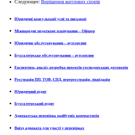
Следующее:
Вирішення житлових спорів
Юридичні консультації усні та письмові
Міжнародне податкове планування – Офшор
Юридичне обслуговування – аутсорсинг
Бухгалтерське обслуговування – аутсорсинг
Експертиза, аналіз, розробка проектів господарських договорів
Реєстрація ПП, ТОВ, СПД, перереєстрація, ліквідація
Юридичний аудит
Бухгалтерський аудит
Адвокатська перевірка майбутніх контрагентів
Виїзд адвоката для участі у перевірках