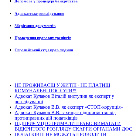
Допомога у процедурі банкрутства
Адвокатське розслідування
Зберігання документів
Проведення правових тренінгів
Європейський суд з прав людини
Останні новини
НЕ ПРОЖИВАЄШ У ЖИТЛІ - НЕ ПЛАТИШ
КОМУНАЛЬНІ ПОСЛУГИ!*
Адвокат Кулаков Віталій виступив як експерт у
розслідуванні
Адвокат Кулаков В.В. як експерт «СТОП-корупція»
Адвокат Кулаков В.В. захищає підприємство від
протиправних дій податківців
ПІДПРИЄМЦІ ОТРИМАЛИ ПРАВО ВИМАГАТИ
ВІДКРИТОГО РОЗГЛЯДУ СКАРГИ ОРГАНАМИ ДФС
ПОДАТКІВЦІ НЕ МОЖУТЬ ПРОВОДИТИ