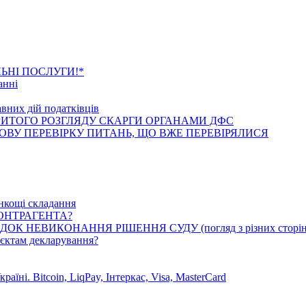
анні новини
ЬНІ ПОСЛУГИ!*
анні
вних дій податківців
РИТОГО РОЗГЛЯДУ СКАРГИ ОРГАНАМИ ДФС
ВУ ПЕРЕВІРКУ ПИТАНЬ, ЩО ВЖЕ ПЕРЕВІРЯЛИСЯ
танні статті
онкощі складання
КОНТРАГЕНТА?
К НЕВИКОНАННЯ РІШЕННЯ СУДУ (погляд з різних сторін
ктам декларування?
їні. Bitcoin, LiqPay, Інтеркас, Visa, MasterCard
танні відео