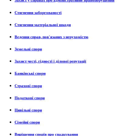
Захист у справах про адміністративне правопорушення
Стягнення заборгованості
Стягнення матеріальної шкоди
Ведення справ, пов'язаних з нерухомістю
Земельні спори
Захист честі, гідності і ділової репутації
Банківські спори
Страхові спори
Податкові спори
Цивільні спори
Сімейні спори
Вирішення спорів про спадкування