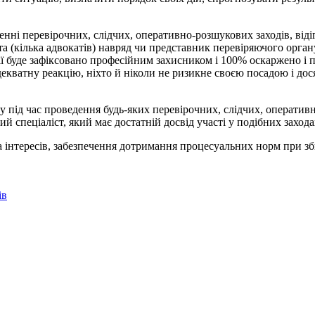
нні перевірочних, слідчих, оперативно-розшукових заходів, віді
та (кілька адвокатів) навряд чи представник перевіряючого орган
ії буде зафіксовано професійним захисником і 100% оскаржено і 
екватну реакцію, ніхто й ніколи не ризикне своєю посадою і до
у під час проведення будь-яких перевірочних, слідчих, оператив
 спеціаліст, який має достатній досвід участі у подібних захода
а інтересів, забезпечення дотримання процесуальних норм при зб
ів