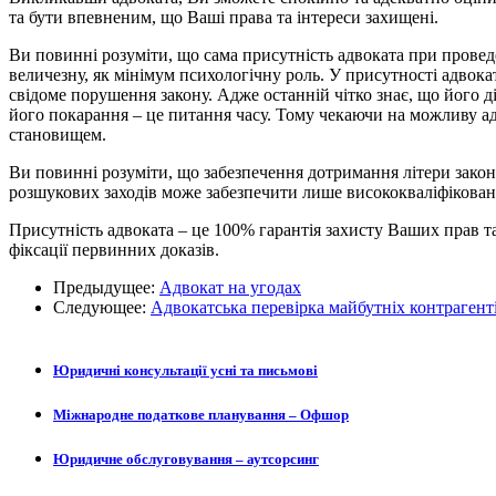
та бути впевненим, що Ваші права та інтереси захищені.
Ви повинні розуміти, що сама присутність адвоката при проведе
величезну, як мінімум психологічну роль. У присутності адвока
свідоме порушення закону. Адже останній чітко знає, що його д
його покарання – це питання часу. Тому чекаючи на можливу ад
становищем.
Ви повинні розуміти, що забезпечення дотримання літери закон
розшукових заходів може забезпечити лише висококваліфікований
Присутність адвоката – це 100% гарантія захисту Ваших прав т
фіксації первинних доказів.
Предыдущее:
Адвокат на угодах
Следующее:
Адвокатська перевірка майбутніх контрагент
Юридичні консультації усні та письмові
Міжнародне податкове планування – Офшор
Юридичне обслуговування – аутсорсинг