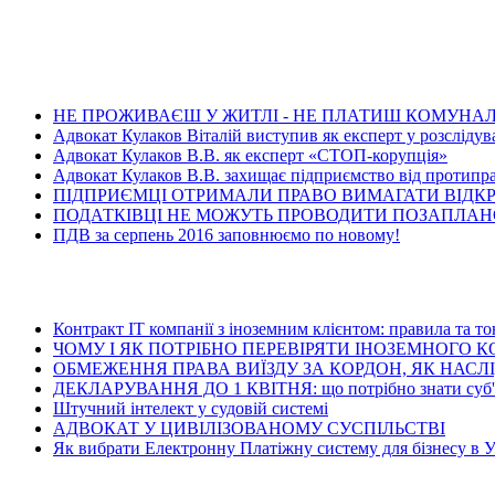
Ост
НЕ ПРОЖИВАЄШ У ЖИТЛІ - НЕ ПЛАТИШ КОМУНАЛ
Адвокат Кулаков Віталій виступив як експерт у розслідув
Адвокат Кулаков В.В. як експерт «СТОП-корупція»
Адвокат Кулаков В.В. захищає підприємство від протипра
ПІДПРИЄМЦІ ОТРИМАЛИ ПРАВО ВИМАГАТИ ВІДК
ПОДАТКІВЦІ НЕ МОЖУТЬ ПРОВОДИТИ ПОЗАПЛАНО
ПДВ за серпень 2016 заповнюємо по новому!
Ос
Контракт ІТ компанії з іноземним клієнтом: правила та т
ЧОМУ І ЯК ПОТРІБНО ПЕРЕВІРЯТИ ІНОЗЕМНОГО 
ОБМЕЖЕННЯ ПРАВА ВИЇЗДУ ЗА КОРДОН, ЯК НАСЛІДО
ДЕКЛАРУВАННЯ ДО 1 КВІТНЯ: що потрібно знати суб'є
Штучний інтелект у судовій системі
АДВОКАТ У ЦИВІЛІЗОВАНОМУ СУСПІЛЬСТВІ
Як вибрати Електронну Платіжну систему для бізнесу в Укра
Ос