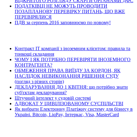
ВІДКРИТОГО РОЗГЛЯДУ СКАРГИ ОРГАНАМИ ДФС
ПОДАТКІВЦІ НЕ МОЖУТЬ ПРОВОДИТИ
ПОЗАПЛАНОВУ ПЕРЕВІРКУ ПИТАНЬ, ЩО ВЖЕ
ПЕРЕВІРЯЛИСЯ
ПДВ за серпень 2016 заповнюємо по новому!
Останні статті
Контракт ІТ компанії з іноземним клієнтом: правила та
тонкощі складання
ЧОМУ І ЯК ПОТРІБНО ПЕРЕВІРЯТИ ІНОЗЕМНОГО
КОНТРАГЕНТА?
ОБМЕЖЕННЯ ПРАВА ВИЇЗДУ ЗА КОРДОН, ЯК
НАСЛІДОК НЕВИКОНАННЯ РІШЕННЯ СУДУ
(погляд з різних сторін)
ДЕКЛАРУВАННЯ ДО 1 КВІТНЯ: що потрібно знати
суб'єктам декларування?
Штучний інтелект у судовій системі
АДВОКАТ У ЦИВІЛІЗОВАНОМУ СУСПІЛЬСТВІ
Як вибрати Електронну Платіжну систему для бізнесу в
Україні. Bitcoin, LiqPay, Інтеркас, Visa, MasterCard
Останні відео