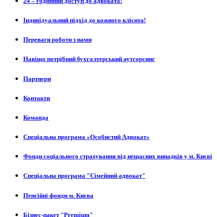
24 – годинний доступ до адвоката!
Індивідуальний підхід до кожного клієнта!
Переваги роботи з нами
Навіщо потрібний бухгалтерський аутсорсинг
Партнери
Контакти
Команда
Спеціальна програма «Особистий Адвокат»
Фонди соціального страхування від нещасних випадків у м. Києві
Спеціальна програма "Сімейний адвокат"
Пенсійні фонди м. Києва
Бізнес-пакет "Premium"