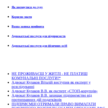
Як звернутися до суду
Корисно знати
Ваша заявка прийнята
Адвокатські послуги для підприємств
Адвокатські послуги для фізичних осіб
Останні новини
НЕ ПРОЖИВАЄШ У ЖИТЛІ - НЕ ПЛАТИШ
КОМУНАЛЬНІ ПОСЛУГИ!*
Адвокат Кулаков Віталій виступив як експерт у
розслідуванні
Адвокат Кулаков В.В. як експерт «СТОП-корупція»
Адвокат Кулаков В.В. захищає підприємство від
протиправних дій податківців
ПІДПРИЄМЦІ ОТРИМАЛИ ПРАВО ВИМАГАТИ