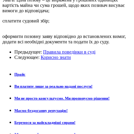
вартість майна чи сума грошей, щодо яких позивач висуває
вимоги до відповідача;
сплатити судовий збір;
оформити позовну заяву відповідно до встановлених вимог,
додати всі необхідні документи та подати їх до суду.
Предыдущее:
Правила поведінки в суді
Следующее:
Корисно знати
Прайс
Ви платите лише за реально надані послуги!
Ми не просто консультуємо. Ми пропонуємо рішення!
Маємо бездоганну репутацію!
Беремося за найскладніші справи!