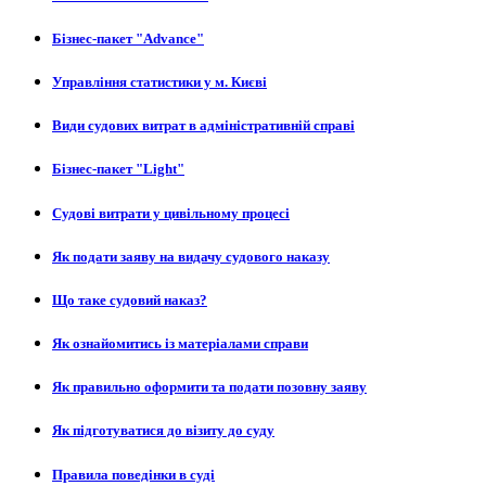
Бізнес-пакет "Advance"
Управління статистики у м. Києві
Види судових витрат в адміністративній справі
Бізнес-пакет "Light"
Судові витрати у цивільному процесі
Як подати заяву на видачу судового наказу
Що таке судовий наказ?
Як ознайомитись із матеріалами справи
Як правильно оформити та подати позовну заяву
Як підготуватися до візиту до суду
Правила поведінки в суді